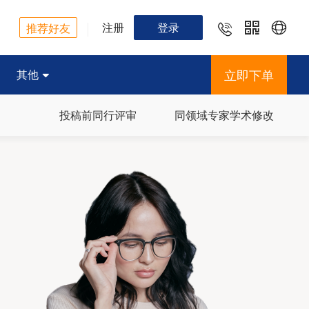
注册
登录


推荐好友
立即下单
其他

投稿前同行评审
同领域专家学术修改